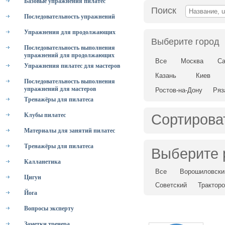
Базовые упражнения пилатес
Поиск
Последовательность упражнений
Упражнения для продолжающих
Выберите город
Последовательность выполнения
упражнений для продолжающих
Все
Москва
Са
Упражнения пилатес для мастеров
Казань
Киев
Последовательность выполнения
упражнений для мастеров
Ростов-на-Дону
Ряз
Тренажёры для пилатеса
Клубы пилатес
Сортирова
Материалы для занятий пилатес
Тренажёры для пилатеса
Выберите 
Калланетика
Все
Ворошиловски
Цигун
Советский
Трактор
Йога
Вопросы эксперту
Заметки тренера