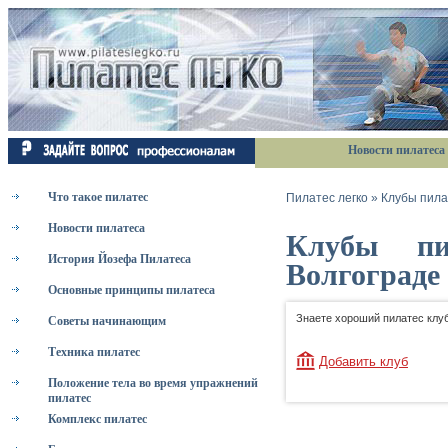
Новости пилатеса
Что такое пилатес
Пилатес легко
»
Клубы пила
Новости пилатеса
Клубы пи
История Йозефа Пилатеса
Волгограде
Основные принципы пилатеса
Знаете хороший пилатес клуб
Советы начинающим
Техника пилатес
Добавить клуб
Положение тела во время упражнений
пилатес
Комплекс пилатес