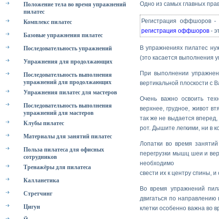
Одно из самых главных пра
Положение тела во время упражнений
пилатес
Регистрация оффшоров -
Комплекс пилатес
регистрация оффшоров
- э
Базовые упражнения пилатес
В упражнениях пилатес нуж
Последовательность упражнений
(это касается выполнения 
Упражнения для продолжающих
При выполнении упражнени
Последовательность выполнения
упражнений для продолжающих
вертикальной плоскости с В
Упражнения пилатес для мастеров
Очень важно освоить тех
Последовательность выполнения
верхнее, грудное, живот вт
упражнений для мастеров
так же не выдается вперед,
Клубы пилатес
рот. Дышите легкими, ни в к
Материалы для занятий пилатес
Лопатки во время занятий
Польза пилатеса для офисных
перегрузки мышц шеи и вер
сотрудников
необходимо
Тренажёры для пилатеса
свести их к центру спины, и 
Калланетика
Во время упражнений пила
Стретчинг
двигаться по направлению 
Цигун
клетки особенно важна во в