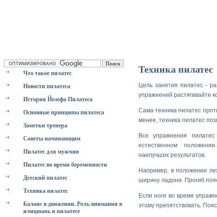
Техника пилатес
Что такое пилатес
Цель занятия пилатес - р
Новости пилатеса
упражнений растягивайте ко
История Йозефа Пилатеса
Сама техника пилатес прот
Основные принципы пилатеса
менее, техника пилатес по
Заметки тренера
Все упражнения пилатес 
Советы начинающим
естественном положении
Пилатес для мужчин
наилучших результатов.
Пилатес во время беременности
Например, в положении ле
Детский пилатес
ширину ладони. Прогиб поя
Техника пилатес
Если ноги во время упражн
Баланс в движении. Роль внимания в
этому препятствовать. Поя
илицюань и пилатесе