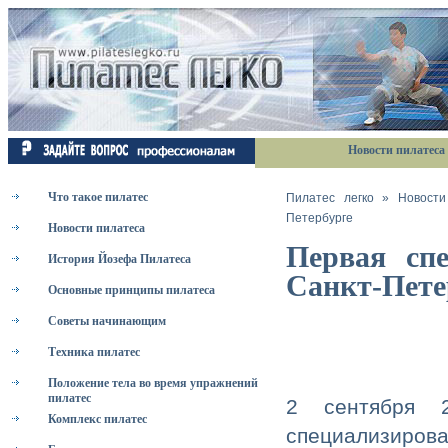
Новости пилатеса
Что такое пилатес
Пилатес легко
»
Новости
Петербурге
Новости пилатеса
Первая сп
История Йозефа Пилатеса
Санкт-Пете
Основные принципы пилатеса
Советы начинающим
Техника пилатес
Положение тела во время упражнений
пилатес
2 сентября 2
Комплекс пилатес
специализиро