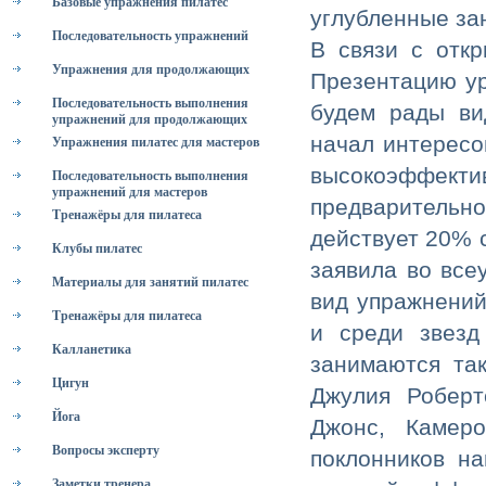
Базовые упражнения пилатес
углубленные зан
Последовательность упражнений
В связи с отк
Упражнения для продолжающих
Презентацию уро
Последовательность выполнения
будем рады ви
упражнений для продолжающих
начал интересо
Упражнения пилатес для мастеров
высокоэффекти
Последовательность выполнения
упражнений для мастеров
предварительн
Тренажёры для пилатеса
действует 20% с
Клубы пилатес
заявила во все
Материалы для занятий пилатес
вид упражнений
Тренажёры для пилатеса
и среди звезд
Калланетика
занимаются та
Цигун
Джулия Роберт
Йога
Джонс, Камер
Вопросы эксперту
поклонников на
Заметки тренера