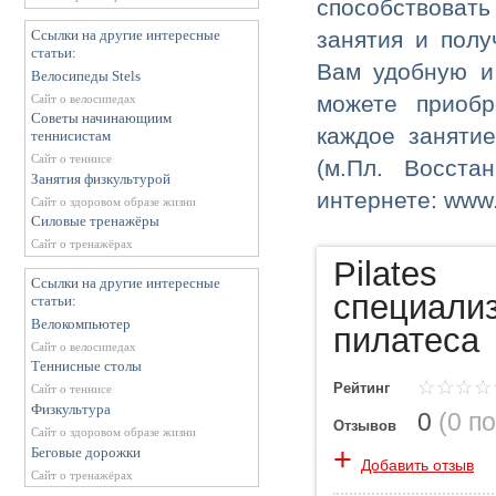
способствовать
Ссылки на другие интересные
занятия и пол
статьи:
Вам удобную и 
Велосипеды Stels
Сайт о велосипедах
можете приобр
Советы начинающиим
каждое занятие
теннисистам
Сайт о теннисе
(м.Пл. Восста
Занятия физкультурой
интернете: www.f
Сайт о здоровом образе жизни
Силовые тренажёры
Сайт о тренажёрах
Pila
Ссылки на другие интересные
специал
статьи:
Велокомпьютер
пилатеса
Сайт о велосипедах
Теннисные столы
Рейтинг
Сайт о теннисе
Физкультура
0
(
0 п
Отзывов
Сайт о здоровом образе жизни
+
Беговые дорожки
Добавить отзыв
Сайт о тренажёрах