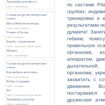
Тренажёры для пресса
по системе Pil
Сайт о тренажёрах
группах, индив
Ссылки на другие интересные
тренировки и 
статьи:
Шоссейные велосипеды
результатами п
Сайт о велосипедах
думаете! Заня
Теннис в России
Сайт о теннисе
гибким; помо
Борьба с целлюлитом
правильную оса
Сайт о здоровом образе жизни
Штанги
организма, и
Сайт о тренажёрах
аппаратом, да
Ссылки на другие интересные
дыхательной,
статьи:
организма, укр
Как выбрать велосипед
Сайт о велосипедах
захватить с с
Кубки и турниры
движения. Вс
Сайт о теннисе
Бег
постараемся 
Сайт о здоровом образе жизни
дружеская атм
Тренажёры для дома
Сайт о тренажёрах