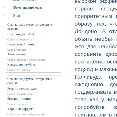
высокой эффект
первое специ
Юмор, шокирующее
приоритетным 
О нас
образу тех, ч
Ссылки на другие интересные
статьи:
Лондоне. В от
Велосипеды BMX
объять необъят
Сайт о велосипедах
Настольный теннис
Это две наибо
Сайт о теннисе
сохранить здо
Закаливание
Сайт о здоровом образе жизни
протяжение все
Кардиотренажёры
подход и макси
Сайт о тренажёрах
Голливуда пр
Ссылки на другие интересные
статьи:
ежедневно де
Ремонт велосипедов
поддерживать м
Сайт о велосипедах
тело как у Ма
Большой теннис
Сайт о теннисе
попробуйте 
Утренняя зарядка
приглашаем в н
Сайт о здоровом образе жизни