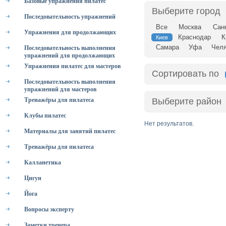
Базовые упражнения пилатес
Выберите город
Последовательность упражнений
Все
Москва
Сан
Упражнения для продолжающих
Краснодар
К
Киев
Самара
Уфа
Челя
Последовательность выполнения
упражнений для продолжающих
Упражнения пилатес для мастеров
Сортировать по
Последовательность выполнения
упражнений для мастеров
Тренажёры для пилатеса
Выберите район
Клубы пилатес
Нет результатов.
Материалы для занятий пилатес
Тренажёры для пилатеса
Калланетика
Цигун
Йога
Вопросы эксперту
Заметки тренера