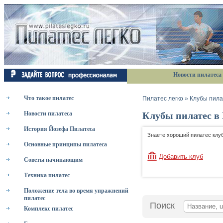
Новости пилатеса
Что такое пилатес
Пилатес легко
»
Клубы пила
Клубы пилатес в
Новости пилатеса
История Йозефа Пилатеса
Знаете хороший пилатес клуб
Основные принципы пилатеса
Добавить клуб
Советы начинающим
Техника пилатес
Положение тела во время упражнений
пилатес
Поиск
Комплекс пилатес