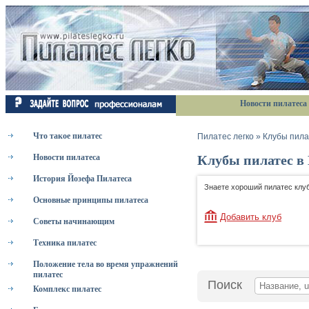
Новости пилатеса
Что такое пилатес
Пилатес легко
»
Клубы пила
Клубы пилатес в
Новости пилатеса
История Йозефа Пилатеса
Знаете хороший пилатес клуб
Основные принципы пилатеса
Добавить клуб
Советы начинающим
Техника пилатес
Положение тела во время упражнений
пилатес
Поиск
Комплекс пилатес