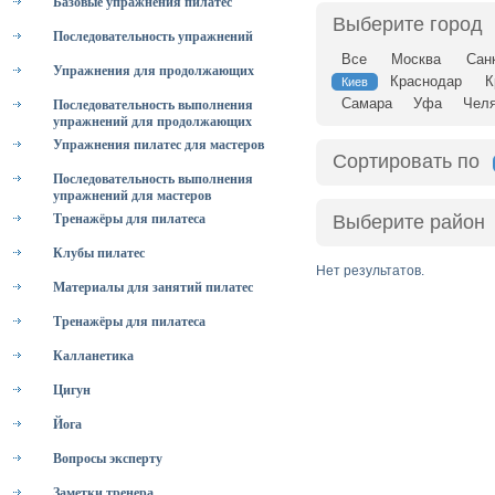
Базовые упражнения пилатес
Выберите город
Последовательность упражнений
Все
Москва
Сан
Упражнения для продолжающих
Краснодар
К
Киев
Самара
Уфа
Челя
Последовательность выполнения
упражнений для продолжающих
Упражнения пилатес для мастеров
Сортировать по
Последовательность выполнения
упражнений для мастеров
Тренажёры для пилатеса
Выберите район
Клубы пилатес
Нет результатов.
Материалы для занятий пилатес
Тренажёры для пилатеса
Калланетика
Цигун
Йога
Вопросы эксперту
Заметки тренера