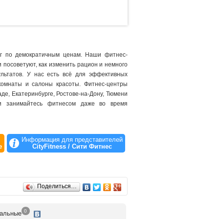
луг по демократичным ценам. Наши фитнес-
 посоветуют, как изменить рацион и немного
ультатов. У нас есть всё для эффективных
 комнаты и салоны красоты. Фитнес-центры
аде, Екатеринбурге, Ростове-на-Дону, Тюмени
 и занимайтесь фитнесом даже во время
Информация для представителей
е
CityFitness / Сити Фитнес
Поделиться…
0
альные