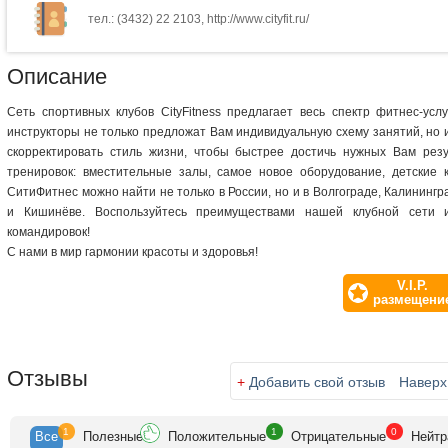
тел.: (3432) 22 2103, http://www.cityfit.ru/
Описание
Сеть спортивных клубов СityFitness предлагает весь спектр фитнес-ус
инструкторы не только предложат Вам индивидуальную схему занятий, но и
скорректировать стиль жизни, чтобы быстрее достичь нужных Вам рез
тренировок: вместительные залы, самое новое оборудование, детские
СитиФитнес можно найти не только в России, но и в Волгограде, Калинингр
и Кишинёве. Воспользуйтесь преимуществами нашей клубной сети
командировок!
С нами в мир гармонии красоты и здоровья!
V.I.P.
размещени
Отзывы
+
Добавить свой отзыв
Наверх
1
1
0
Все
Полезные
Положительные
Отрицательные
Нейтр