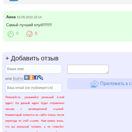
Анна
10.09.2010 23:14
Самый лучший клуб!!!!!!!!
0
0
+
Добавить отзыв
или
Войти
Приложить к с
Пожалуйста, указывайте реальный e-mail
адрес! На данный адрес будет отправлено
письмо с активационной ссылкой.
Комментарий появится на сайте только после
перехода по этой ссылке. Нам важно знать,
что вы реальный человек, а не спам-бот.