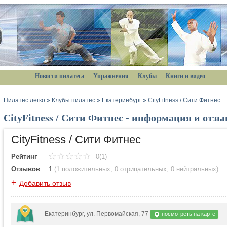
Новости пилатеса
Упражнения
Клубы
Книги и видео
Пилатес легко
»
Клубы пилатес
»
Екатеринбург
»
CityFitness / Сити Фитнес
CityFitness / Сити Фитнес - информация и отз
CityFitness / Сити Фитнес
Рейтинг
0(1)
Отзывов
1
(
1 положительных
,
0 отрицательных
,
0 нейтральных
)
+
Добавить отзыв
Екатеринбург, ул. Первомайская, 77
посмотреть на карте