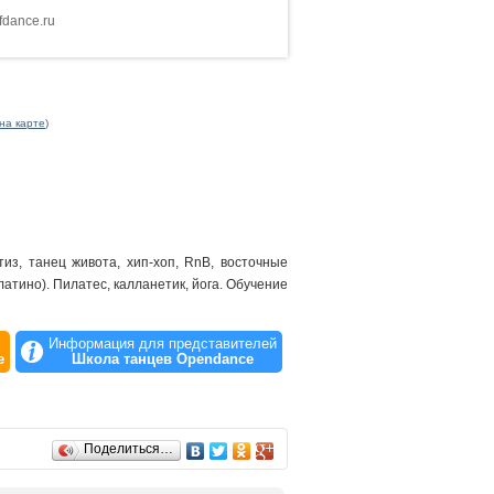
ofdance.ru
на карте
)
из, танец живота, хип-хоп, RnB, восточные
атино). Пилатес, калланетик, йога. Обучение
Информация для представителей
е
Школа танцев Opendance
Поделиться…