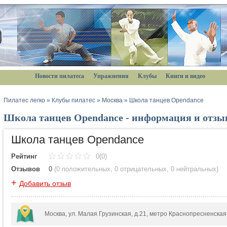
Новости пилатеса
Упражнения
Клубы
Книги и видео
Пилатес легко
»
Клубы пилатес
»
Москва
»
Школа танцев Opendance
Школа танцев Opendance - информация и отзы
Школа танцев Opendance
Рейтинг
0(0)
Отзывов
0
(
0 положительных
,
0 отрицательных
,
0 нейтральных
)
+
Добавить отзыв
Москва, ул. Малая Грузинская, д.21, метро Краснопресненска