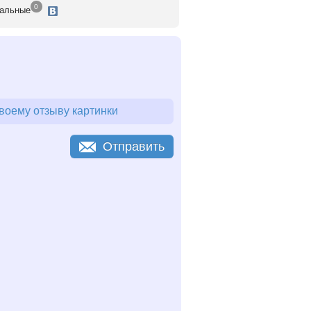
0
альные
воему отзыву картинки
Отправить