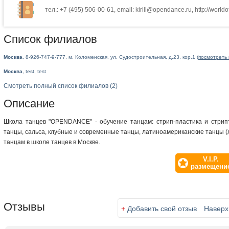
тел.: +7 (495) 506-00-61, email: kirill@opendance.ru, http://world
Список филиалов
Москва
, 8-926-747-9-777, м. Коломенская, ул. Судостроительная, д.23, кор.1 (
посмотреть 
Москва
, test, test
Смотреть полный список филиалов (2)
Описание
Школа танцев "OPENDANCE" - обучение танцам: стрип-пластика и стрипт
танцы, сальса, клубные и современные танцы, латиноамериканские танцы (л
танцам в школе танцев в Москве.
V.I.P.
размещени
Отзывы
+
Добавить свой отзыв
Наверх