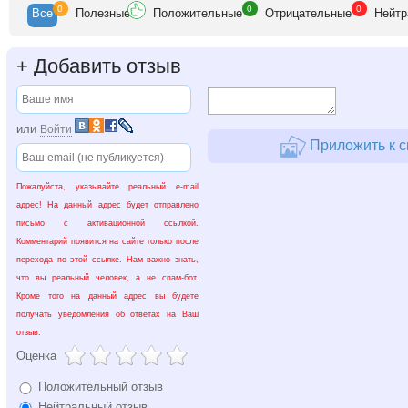
0
0
0
Все
Полезные
Положительные
Отрицательные
Нейтр
+
Добавить отзыв
или
Войти
Приложить к с
Пожалуйста, указывайте реальный e-mail
адрес! На данный адрес будет отправлено
письмо с активационной ссылкой.
Комментарий появится на сайте только после
перехода по этой ссылке. Нам важно знать,
что вы реальный человек, а не спам-бот.
Кроме того на данный адрес вы будете
получать уведомления об ответах на Ваш
отзыв.
Оценка
Положительный отзыв
Нейтральный отзыв