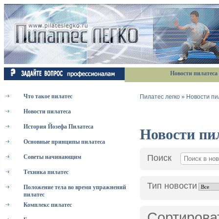
Новости пилатеса
Что такое пилатес
Пилатес легко
»
Новости пи
Новости пилатеса
История Йозефа Пилатеса
Новости пи
Основные принципы пилатеса
Поиск
Советы начинающим
Техника пилатес
Тип новости
Положение тела во время упражнений
пилатес
Комплекс пилатес
Сортирова