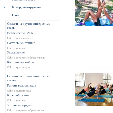
Юмор, шокирующее
О нас
Ссылки на другие интересные
статьи:
Велосипеды BMX
Сайт о велосипедах
Настольный теннис
Сайт о теннисе
Закаливание
Сайт о здоровом образе жизни
Кардиотренажёры
Сайт о тренажёрах
Ссылки на другие интересные
статьи:
Ремонт велосипедов
Сайт о велосипедах
Большой теннис
Сайт о теннисе
Утренняя зарядка
Сайт о здоровом образе жизни