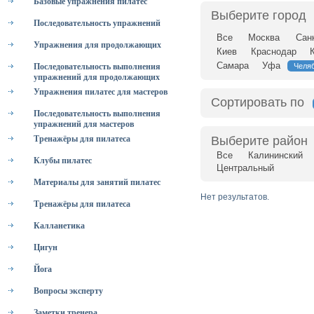
Базовые упражнения пилатес
Выберите город
Последовательность упражнений
Все
Москва
Сан
Упражнения для продолжающих
Киев
Краснодар
Самара
Уфа
Последовательность выполнения
Челя
упражнений для продолжающих
Упражнения пилатес для мастеров
Сортировать по
Последовательность выполнения
упражнений для мастеров
Тренажёры для пилатеса
Выберите район
Все
Калининский
Клубы пилатес
Центральный
Материалы для занятий пилатес
Нет результатов.
Тренажёры для пилатеса
Калланетика
Цигун
Йога
Вопросы эксперту
Заметки тренера