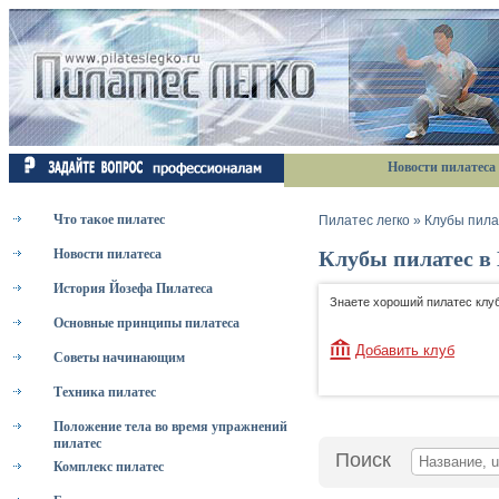
Новости пилатеса
Что такое пилатес
Пилатес легко
»
Клубы пила
Клубы пилатес в
Новости пилатеса
История Йозефа Пилатеса
Знаете хороший пилатес клуб
Основные принципы пилатеса
Добавить клуб
Советы начинающим
Техника пилатес
Положение тела во время упражнений
пилатес
Поиск
Комплекс пилатес