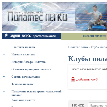
Новости пилатеса
Что такое пилатес
Пилатес легко
»
Клубы пила
Новости пилатеса
Клубы пила
История Йозефа Пилатеса
Основные принципы пилатеса
Знаете хороший пилатес клуб
Советы начинающим
Добавить клуб
Техника пилатес
Положение тела во время упражнений
пилатес
Комплекс пилатес
Поиск